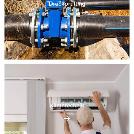
Druckprüfung
DRUCKPRÜFUNG NACH ÖNORM IN LANDECK & IM
TIROLER OBERLAND
Klimatechnik
Klimaanlagen
Wohnraumlüftung