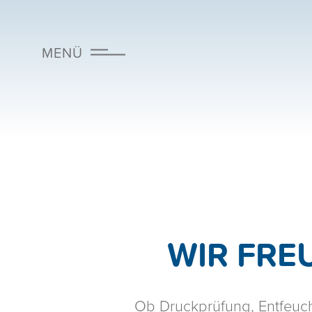
MENÜ
ENTFEUCHTUNG
KLIMATECHNIK
KLIMAANLAGE
WOHNRAUMLÜFTUNG
WIR FRE
Ob Druckprüfung, Entfeuch