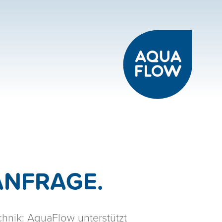
TAKT
RIE-PROJEKTE
S
ANFRAGE.
hnik: AquaFlow unterstützt