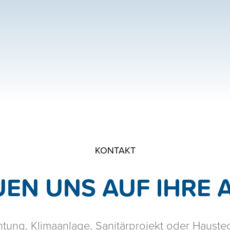
HEIZUNG
KON
SOLAR
GALE
STAUBSAUGERANLAGE
JOB
SANITÄRE
BAD & WC
KONTAKT
WELLNESS & SPA
UEN UNS AUF IHRE 
tung, Klimaanlage, Sanitärprojekt oder Haustec