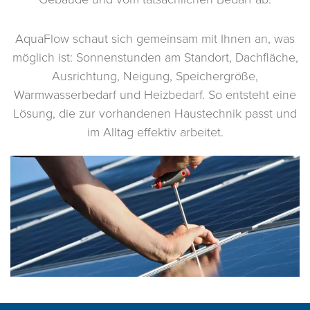
AquaFlow schaut sich gemeinsam mit Ihnen an, was
möglich ist: Sonnenstunden am Standort, Dachfläche,
Ausrichtung, Neigung, Speichergröße,
Warmwasserbedarf und Heizbedarf. So entsteht eine
Lösung, die zur vorhandenen Haustechnik passt und
im Alltag effektiv arbeitet.