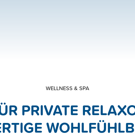
HEIZUNG
KON
SOLAR
GALE
STAUBSAUGERANLAGE
JOB
SANITÄRE
BAD & WC
WELLNESS & SPA
WELLNESS & SPA
FÜR PRIVATE RELAX
RTIGE WOHLFÜHLBE