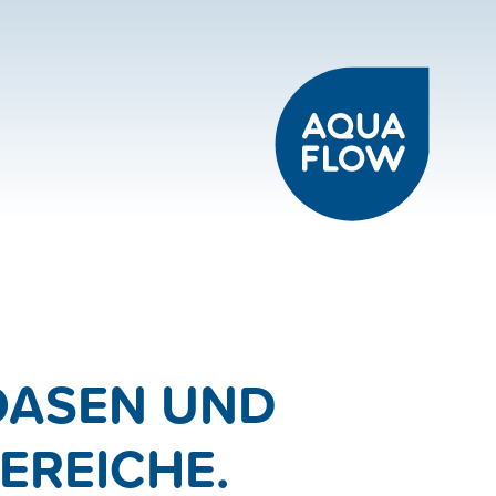
TAKT
RIE-PROJEKTE
S
OASEN UND
REICHE.